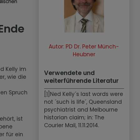
alischen
 Ende
Autor: PD Dr. Peter Münch-
Heubner
d Kelly im
Verwendete und
r, wie die
weiterführende Literatur
ten Spruch
[1]
Ned Kelly´s last words were
not ´such is life´, Queensland
psychiatrist and Melbourne
historian claim; in: The
hört, ist
Courier Mail, 11.11.2014.
ebene
r für ein