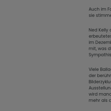
Auch im Fa
sie stimm
Ned Kelly a
erbeutete
im Dezemb
mit, was d
Sympathis
Viele Ball
der berühm
Bilderzykl
Ausstellun
wird manc
mehr als d