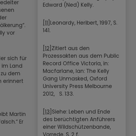
iedelter
Edward (Ned) Kelly.
hsenen
der
[11]
Leonardy, Heribert, 1997, S.
ölkerung“.
141.
ly vor
[12]
Zitiert aus den
Prozessakten aus dem Public
er sich für
Record Office Victoria, in:
t im Land
Macfarlane, Ian: The Kelly
, zu dem
Gang Unmasked, Oxford
 erinnert
University Press Melbourne
2012, S. 133.
[13]
Siehe: Leben und Ende
eibt Martin
des berüchtigten Anführers
alsch.“ Er
einer Wildschützenbande,
Vorrede, S. 2 f.