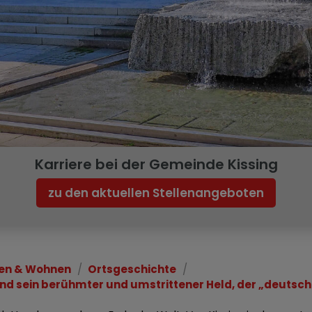
Karriere bei der Gemeinde Kissing
zu den aktuellen Stellenangeboten
en & Wohnen
Ortsgeschichte
und sein berühmter und umstrittener Held, der „deutsch