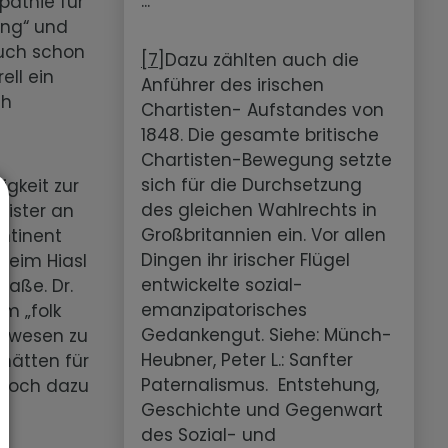
...
pathie für
ung“ und
auch schon
[7]
Dazu zählten auch die
ell ein
Anführer des irischen
ch
Chartisten- Aufstandes von
1848. Die gesamte britische
Chartisten-Bewegung setzte
sich für die Durchsetzung
gkeit zur
des gleichen Wahlrechts in
eister an
Großbritannien ein. Vor allen
ontinent
Dingen ihr irischer Flügel
 beim Hiasl
entwickelte sozial-
Maße. Dr.
emanzipatorisches
m „folk
Gedankengut. Siehe: Münch-
gewesen zu
Heubner, Peter L.: Sanfter
hätten für
Paternalismus. Entstehung,
 Doch dazu
Geschichte und Gegenwart
des Sozial- und