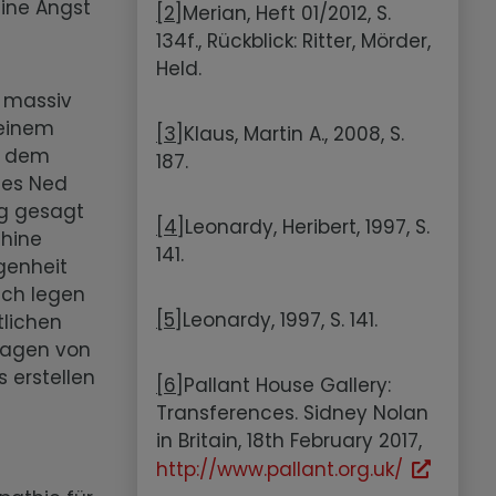
eine Angst
[2]
Merian, Heft 01/2012, S.
134f., Rückblick: Ritter, Mörder,
Held.
s massiv
 einem
[3]
Klaus, Martin A., 2008, S.
f dem
187.
des Ned
ung gesagt
[4]
Leonardy, Heribert, 1997, S.
chine
141.
ngenheit
uch legen
[5]
Leonardy, 1997, S. 141.
tlichen
ssagen von
 erstellen
[6]
Pallant House Gallery:
Transferences. Sidney Nolan
in Britain, 18th February 2017,
http://www.pallant.org.uk/