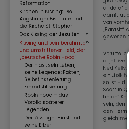
„pathologi
Reformation
andere“ er
Kirchen in Kissing: Die
damit auc
Augsburger Bischöfe und
von vornhe
die Kirche St. Stephan
„Parasit“
Das Kissing der Jesuiten
gewesen s
Kissing und sein berühmter
und umstrittener Held, der
Vorurteile
„deutsche Robin Hood“
objektiven
Der Hiasl, sein Leben,
Ned Kelly.
seine Legende: Fakten,
ein „folk 
Selbstinszenierung,
so ist - d
Fremdstilisierung
Scott in 
Robin Hood – das
heroe“ Ke
Vorbild späterer
sein, denn
Legenden
den Herrn
Der Kissinger Hiasl und
gleich meh
seine Erben