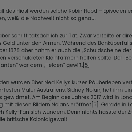
ll des Hiasl werden solche Robin Hood – Episoden er
en, weiß die Nachwelt nicht so genau.
ber schritt tatsächlich zur Tat. Zwar verteilte er dire
s Geld unter den Armen. Während des Banküberfalls
er 1878 aber nahm er auch die „Schuldscheine der
en verschuldeten Kleinfarmern helfen sollte. Der „Bei
anten“ war dem „Helden“ gewiß.
[5]
aden wurden über Ned Kellys kurzes Räuberleben verf
testen Maler Australiens, Sidney Nolan, hat ihm ei
us gewidmet. Am Beginn des Jahres 2017 wird in Lon
g mit diesen Bildern Nolans eröffnet
[6]
. Gerade in L
h Kelly-Fan sich wundern. Denn nichts hasste der
b
ie britische Kolonialgewalt.