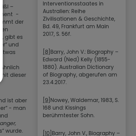
Interventionsstaates in
eißl –
Australien: Reihe
inent -
Zivilisationen & Geschichte,
kommt der
Bd. 49, Frankfurt am Main
ben
2017, S. 56f.
n, gibt es
er“ und
[8]
Barry, John V.: Biography –
 etwas
Edward (Ned) Kelly (1855-
1880). Australian Dictionary
 Ähnlich
of Biography, abgerufen am
 mit dieser
23.4.2017.
[9]
Nowey, Waldemar, 1983, S.
nd ist aber
168 und: Kissings
der“ - man
berühmtester Sohn.
und
anger,
s“ wurde.
[10]
Barry, John V., Biography –