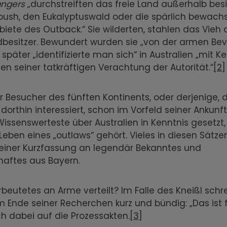
angers
„durchstreiften das freie Land außerhalb bes
 bush, den Eukalyptuswald oder die spärlich bewac
ete des Outback.“ Sie wilderten, stahlen das Vieh 
besitzer. Bewundert wurden sie „von der armen Bev
später „identifizierte man sich“ in Australien „mit Kel
n seiner tatkräftigen Verachtung der Autorität.“
[2]
r Besucher des fünften Kontinents, oder derjenige, d
 dorthin interessiert, schon im Vorfeld seiner Ankunf
issenswerteste über Australien in Kenntnis gesetzt
eben eines „outlaws“ gehört. Vieles in diesen Sätzen
seiner Kurzfassung an legendär Bekanntes und
aftes aus Bayern.
Erbeutetes an Arme verteilt? Im Falle des Kneißl schr
m Ende seiner Recherchen kurz und bündig: „Das ist f
ch dabei auf die Prozessakten.
[3]