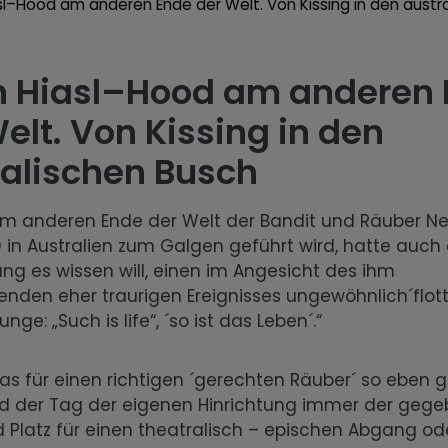
sl–Hood am anderen Ende der Welt. Von Kissing in den austr
n Hiasl–Hood am anderen
elt. Von Kissing in den
ralischen Busch
am anderen Ende der Welt der Bandit und Räuber Ne
 in Australien zum Galgen geführt wird, hatte auch e
ung es wissen will, einen im Angesicht des ihm
enden eher traurigen Ereignisses ungewöhnlich´flot
unge: „Such is life“, ´so ist das Leben´.“
as für einen richtigen ´gerechten Räuber´ so eben ge
nd der Tag der eigenen Hinrichtung immer der geg
 Platz für einen theatralisch – epischen Abgang ode