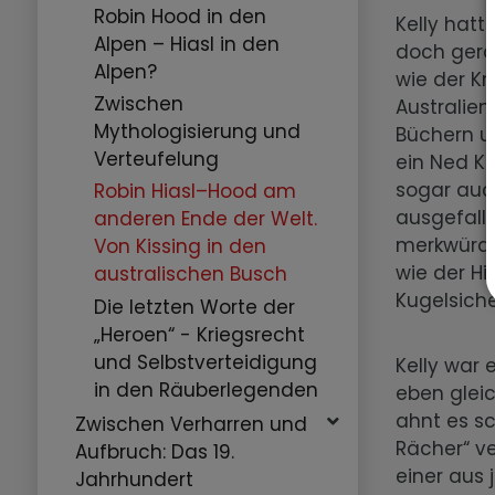
Robin Hood in den
Kelly hatt
Alpen – Hiasl in den
doch gera
Alpen?
wie der Kn
Zwischen
Australie
Mythologisierung und
Büchern un
Verteufelung
ein Ned Ke
sogar auc
Robin Hiasl–Hood am
ausgefall
anderen Ende der Welt.
merkwürdig
Von Kissing in den
wie der Hi
australischen Busch
Kugelsiche
Die letzten Worte der
„Heroen“ - Kriegsrecht
und Selbstverteidigung
Kelly war 
in den Räuberlegenden
eben gleic
ahnt es sc
Zwischen Verharren und
Rächer“ ve
Aufbruch: Das 19.
einer aus 
Jahrhundert