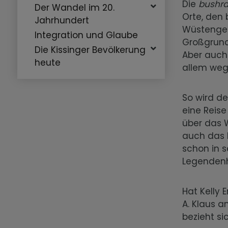
Die
bushr
Der Wandel im 20.
Orte, den
Jahrhundert
Wüstengebi
Integration und Glaube
Großgrund
Die Kissinger Bevölkerung
Aber auch 
heute
allem wege
So wird de
eine Reise
über das W
auch das L
schon in 
Legendenh
Hat Kelly 
A. Klaus a
bezieht si