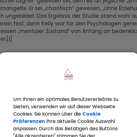
scher Lügner“ gewesen sei, dem es an jeglicher „Em
mangelte. Er sei „chaotisch“ gewesen, „ohne Erzieh
h ungebildet. Das Ergebnis der Studie stand wohl 
rein fest, denn Kelly war für den Psychologen gener
, dessen „mentaler Zustand“ von Anfang an bedenkli
ei.
[1]
 trüben auch manchmal in der Wissenschaft die Fähi
 Analyse. In Australien scheiden sich bis heute die G
 Für die meisten Menschen ist er auf dem fünften K
heroe“ und sie sehen - wie das auch in Kissing heute
ie helle und die dunkle Seite des Helden in gleichem 
Queensland aber hegt eine besondere Feindschaft zu
Um Ihnen ein optimales Benutzererlebnis zu
lly. Dabei scheint seine Quellenarbeit ungenügend 
bieten, verwenden wir auf dieser Webseite
 die Prozessakten im Fall dieses
´gerechten Räubers´
Cookies. Sie können über die
Cookie
 Psychiater einige Überraschungen bereit gehalten.
Präferenzen
Ihre aktuelle Cookie Auswahl
r.
anpassen. Durch das Betätigen des Buttons
"Alle akzeptieren" stimmen Sie der