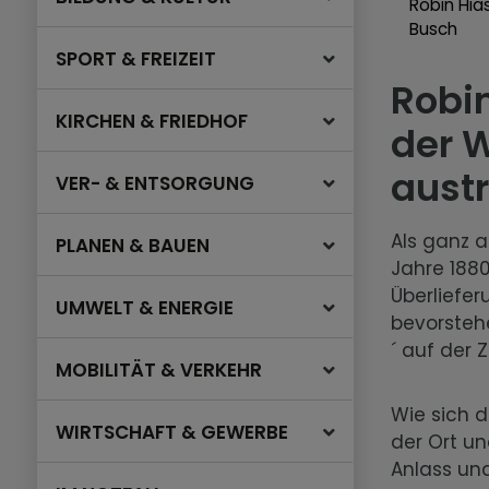
Robin Hia
Busch
SPORT & FREIZEIT
Robi
KIRCHEN & FRIEDHOF
der W
aust
VER- & ENTSORGUNG
Als ganz 
PLANEN & BAUEN
Jahre 1880
Überliefer
UMWELT & ENERGIE
bevorsteh
´ auf der Z
MOBILITÄT & VERKEHR
Wie sich d
WIRTSCHAFT & GEWERBE
der Ort u
Anlass und