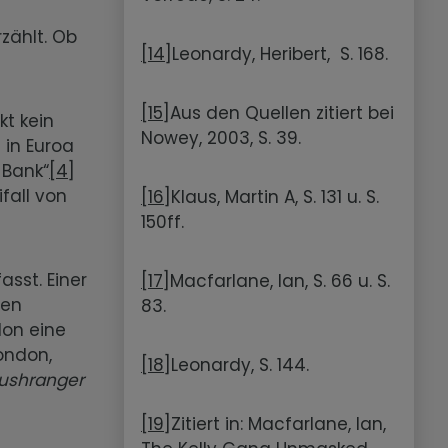
zählt. Ob
[14]
Leonardy, Heribert, S. 168.
[15]
Aus den Quellen zitiert bei
kt kein
Nowey, 2003, S. 39.
 in Euroa
 Bank“
[4]
fall von
[16]
Klaus, Martin A, S. 131 u. S.
150ff.
asst. Einer
[17]
Macfarlane, Ian, S. 66 u. S.
nen
83.
don eine
ondon,
[18]
Leonardy, S. 144.
ushranger
[19]
Zitiert in: Macfarlane, Ian,