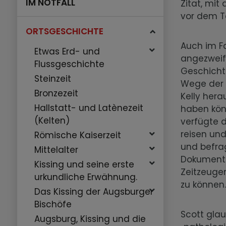
IM NOTFALL
Zitat, mit
vor dem T
ORTSGESCHICHTE
Auch im Fa
Etwas Erd- und
angezweife
Flussgeschichte
Geschicht
Steinzeit
Wege der 
Bronzezeit
Kelly hera
Hallstatt- und Latènezeit
haben kön
(Kelten)
verfügte d
reisen un
Römische Kaiserzeit
und befrag
Mittelalter
Dokumenten
Kissing und seine erste
Zeitzeuge
urkundliche Erwähnung.
zu können
Das Kissing der Augsburger
Bischöfe
Scott glau
Augsburg, Kissing und die