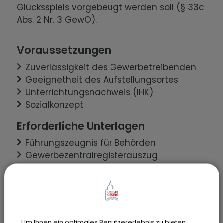
Glücksspiels vorgebeugt werden soll (§ 33c
Abs. 2 Nr. 3 GewO).
Voraussetzungen
Zuverlässigkeit des Gewerbetreibenden
Geeignetheit des Aufstellungsortes
Unterrichtungsnachweis (IHK)
Sozialkonzept
Erforderliche Unterlagen
Führungszeugnis für Behörden
Gewerbezentralregisterauszug
Bestätigung der Gemeinde über die
Geeignetheit des Aufstellungsortes
Unterrichtungsnachweis (IHK)
Sozialkonzept
Um Ihnen ein optimales Benutzererlebnis zu bieten,