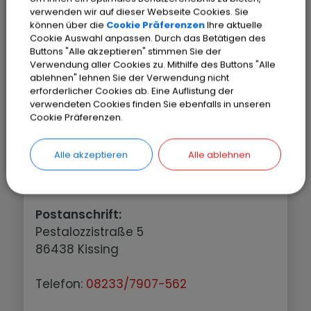
verwenden wir auf dieser Webseite Cookies. Sie
können über die
Cookie Präferenzen
Ihre aktuelle
Cookie Auswahl anpassen. Durch das Betätigen des
Buttons "Alle akzeptieren" stimmen Sie der
Kontakt
Verwendung aller Cookies zu. Mithilfe des Buttons "Alle
ablehnen" lehnen Sie der Verwendung nicht
Bürgerbüro Kissing
erforderlicher Cookies ab. Eine Auflistung der
Öffentliche Sicherheit und Ordnung
verwendeten Cookies finden Sie ebenfalls in unseren
Cookie Präferenzen.
Hausanschrift:
Alle akzeptieren
Alle ablehnen
Asternstraße 13
86438 Kissing
Postanschrift:
Pestalozzistraße 5
86438 Kissing
Telefon:
08233/7907-562