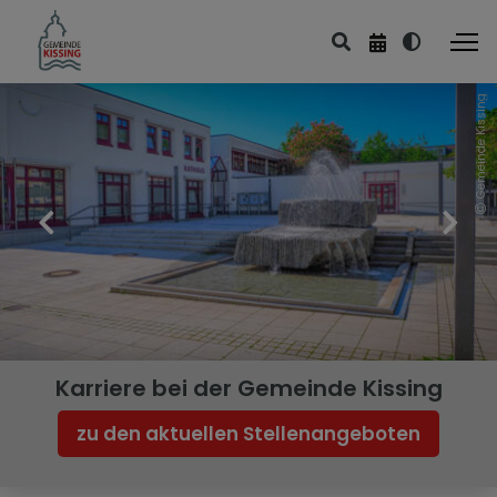
Gemeinde Kissing
Bürgerbüro
Einwohnermeldeamt
Feuerwehr
Friedhof
Fundbüro
Gewerbeamt
Karriere bei der Gemeinde Kissing
Öffentliche Sicherheit und
zu den aktuellen Stellenangeboten
Ordnung