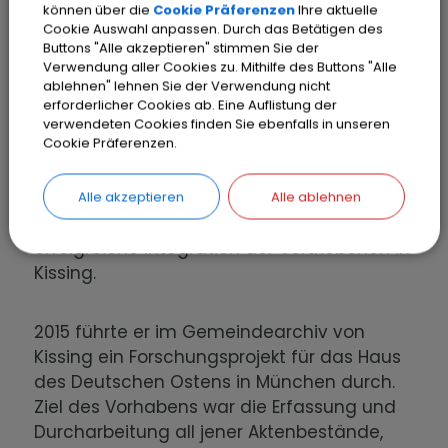
können über die
Cookie Präferenzen
Ihre aktuelle
Beiträgen für u.a. Die Zeit, Das Parlament,
Cookie Auswahl anpassen. Durch das Betätigen des
den Rheinischen Merkur, die Frankfurter
Buttons "Alle akzeptieren" stimmen Sie der
Verwendung aller Cookies zu. Mithilfe des Buttons "Alle
Rundschau, Die Welt, die Neue Züricher
ablehnen" lehnen Sie der Verwendung nicht
Zeitung, die Schweizer Monatshefte
erforderlicher Cookies ab. Eine Auflistung der
(Zürich), Die Presse (Wien), die Katholische
verwendeten Cookies finden Sie ebenfalls in unseren
Cookie Präferenzen.
Sonntagszeitung und zuletzt auch für die
Sudetendeutsche Zeitung. 2017 erschien
hier in letztgenannter Zeitung im März und
Alle akzeptieren
Alle ablehnen
im April eine Artikelreihe über die
erfolgreiche Integration der Vertriebenen in
Kissing.
2015 führte er im Gemeindearchiv von
Kissing ein Forschungsprojekt für das Haus
des Deutschen Ostens in München durch.
Ziel des Vorhabens war die Erfassung und
Durcharbeitung all jener Aktenbestände,