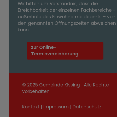
Wir bitten um Verständnis, dass die
Erreichbarkeit der einzelnen Fachbereiche -
außerhalb des Einwohnermeldeamts – von
den genannten Öffnungszeiten abweichen
kann.
zur Online-
Terminvereinbarung
© 2025 Gemeinde Kissing | Alle Rechte
vorbehalten
Kontakt
|
Impressum
|
Datenschutz