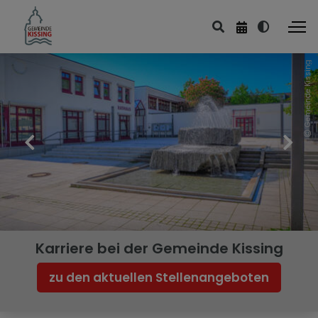
Gemeinde Kissing
Bürgerbüro
Einwohnermeldeamt
Feuerwehr
Friedhof
Fundbüro
Gewerbeamt
Karriere bei der Gemeinde Kissing
Öffentliche Sicherheit und
zu den aktuellen Stellenangeboten
Ordnung