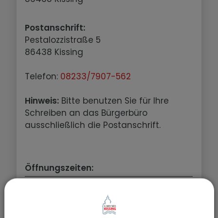
Postanschrift:
Pestalozzistraße 5
86438 Kissing
Telefon:
08233/7907-562
Hinweis:
Bitte benutzen Sie für Ihre
Schreiben an das Bürgerbüro
ausschließlich die Postanschrift.
Öffnungszeiten:
Montag
07:15 Uhr - 12:00 Uhr