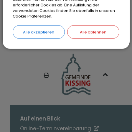
Defibrillator Raiffeisenbank Kissing -
erforderlicher Cookies ab. Eine Auflistung der
verwendeten Cookies finden Sie ebenfalls in unseren
Eingangsbereich
Cookie Präferenzen.
Alle akzeptieren
Alle ablehnen
SEITE DRUCKEN
Auf einen Blick
Online-Terminvereinbarung