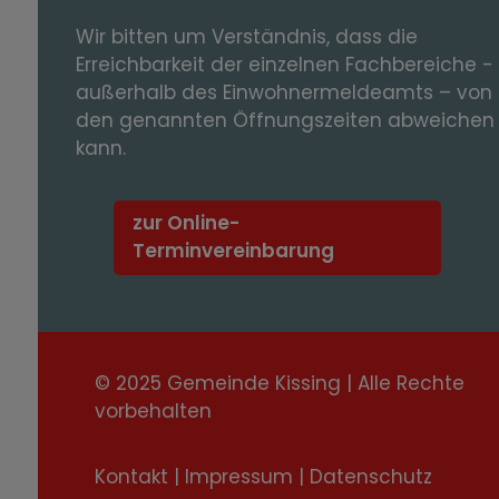
Wir bitten um Verständnis, dass die
Erreichbarkeit der einzelnen Fachbereiche -
außerhalb des Einwohnermeldeamts – von
den genannten Öffnungszeiten abweichen
kann.
zur Online-
Terminvereinbarung
© 2025 Gemeinde Kissing | Alle Rechte
vorbehalten
Kontakt
|
Impressum
|
Datenschutz