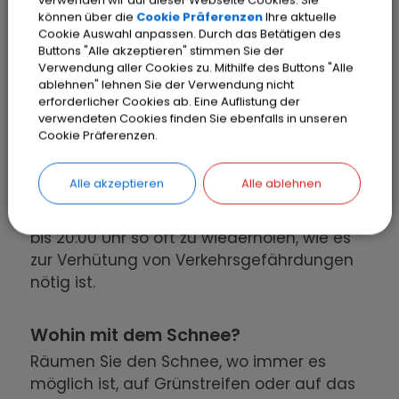
verwenden wir auf dieser Webseite Cookies. Sie
kombinierte Geh- und Radwege (Geh-
können über die
Cookie Präferenzen
Ihre aktuelle
Cookie Auswahl anpassen. Durch das Betätigen des
und Radverkehr auf derselben Fläche)
Buttons "Alle akzeptieren" stimmen Sie der
Fahrbahnen von verkehrsberuhigten
Verwendung aller Cookies zu. Mithilfe des Buttons "Alle
Bereichen (Zeichen 325 StVO)
ablehnen" lehnen Sie der Verwendung nicht
erforderlicher Cookies ab. Eine Auflistung der
verwendeten Cookies finden Sie ebenfalls in unseren
Wann?
Cookie Präferenzen.
Die o. g. Flächen müssen an Werktagen ab
07:00 Uhr und an Sonn- und gesetzlichen
Alle akzeptieren
Alle ablehnen
Feiertagen ab 08:00 Uhr von Schnee und
Eisglätte befreit sein. Die Maßnahmen sind
bis 20:00 Uhr so oft zu wiederholen, wie es
zur Verhütung von Verkehrsgefährdungen
nötig ist.
Wohin mit dem Schnee?
Räumen Sie den Schnee, wo immer es
möglich ist, auf Grünstreifen oder auf das