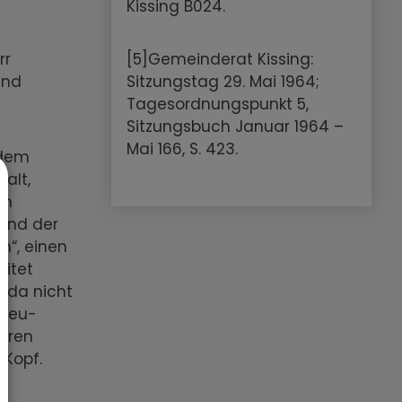
Kissing B024.
rr
[5]Gemeinderat Kissing:
und
Sitzungstag 29. Mai 1964;
Tagesordnungspunkt 5,
Sitzungsbuch Januar 1964 –
Mai 166, S. 423.
 dem
alt,
Im
und der
n“, einen
itet
d da nicht
 Neu-
ihren
 Kopf.