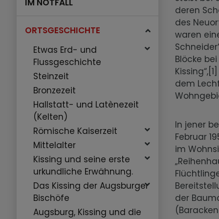
IM NOTFALL
deren Scha
des Neuor
ORTSGESCHICHTE
waren ein
Schneider
Etwas Erd- und
Blöcke bei
Flussgeschichte
Kissing“,[
Steinzeit
dem Lechf
Bronzezeit
Wohngebiet
Hallstatt- und Latènezeit
(Kelten)
In jener 
Römische Kaiserzeit
Februar 19
Mittelalter
im Wohnsie
Kissing und seine erste
„Reihenha
urkundliche Erwähnung.
Flüchtling
Bereitstel
Das Kissing der Augsburger
der Bauma
Bischöfe
(Baracken
Augsburg, Kissing und die