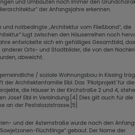
ngen und Umbauten noch immer den Grundcharak
dlerarchitektur“ der Anfangsjahre erkennen.
e und notbedingte „Architektur vom Fließband“, die
itektur“ lugt zwischen den Häuserreihen noch herv
ahre entwickelte sich ein gefälliges Gesamtbild, da
 anderer Orts- und Stadtbilder, die von den Nachkr
urden, abweicht.
gemeindliche / soziale Wohnungsbau in Kissing träg
 der Architektenfamilie Elbl. Das ´Pilotprojekt´für di
jekte, die Häuser in der Kirchstraße 2 und 4, steh
Josef Elbl in Verbindung.[4] Dies gilt auch für die
 an der Pestalozzistrasse.[5]
azien- und der Asternstraße wurde nach den Anfang
„Sowjetzonen-Flüchtlinge“ gebaut. Der Name der