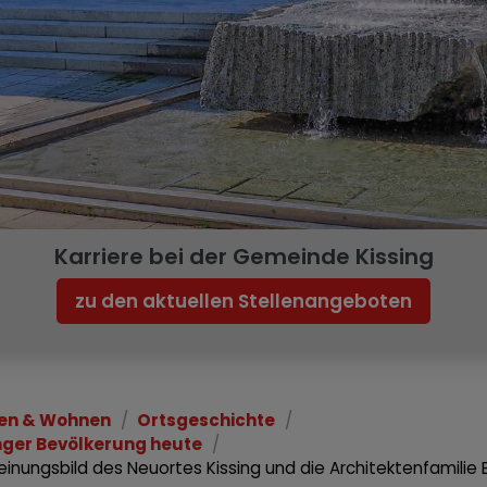
Karriere bei der Gemeinde Kissing
zu den aktuellen Stellenangeboten
en & Wohnen
Ortsgeschichte
inger Bevölkerung heute
einungsbild des Neuortes Kissing und die Architektenfamilie E