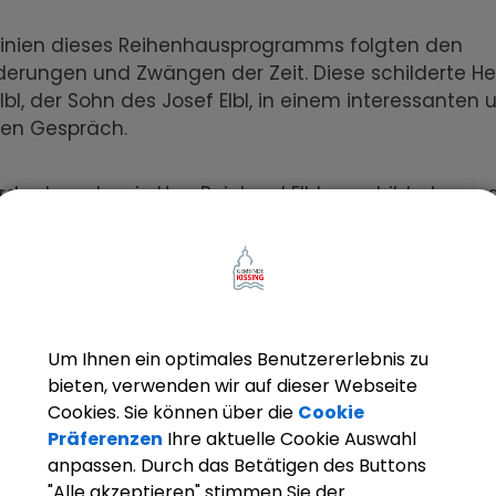
linien dieses Reihenhausprogramms folgten den
derungen und Zwängen der Zeit. Diese schilderte He
lbl, der Sohn des Josef Elbl, in einem interessanten 
ven Gespräch.
rde damals, wie Herr Reinhard Elbl es schildert, von
sstrom der Deutschen aus dem Osten „überrollt.“ Es g
nraum in einer möglichst kurzen Zeit zu schaffen. 
er seines Vaters standen die Menschen Schlange 
 wieder zu hörende Satz war: „Ich brauche einen Pla
plan, auf dessen Basis die Baumaßnahmen eingele
nten. Viel Zeit für gestalterische Vielfältigkeit stan
Um Ihnen ein optimales Benutzererlebnis zu
bieten, verwenden wir auf dieser Webseite
ung und so entstand die „Reißbrettarchitektur“ von
Cookies. Sie können über die
Cookie
o entstand die „Siedlerarchitektur“ des Neuortes mit 
Präferenzen
Ihre aktuelle Cookie Auswahl
äusern“. Die Menschen brauchten ein Dach über dem
anpassen. Durch das Betätigen des Buttons
"Alle akzeptieren" stimmen Sie der