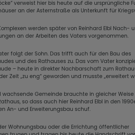
öcke“ verweist hier bis heute auf die ursprüngliche F
user an der Asternstraße als Unterkunft für Kriegs
 Komplexen werden später von Reinhard Elbl Nach- 
ungen an der Arbeiten des Vaters vorgenommen.
ter folgt der Sohn. Das trifft auch für den Bau des
udes und des Rathauses zu. Das vom Vater konzipi
ude – heute in direkter Nachbarschaft zum Rathau
der Zeit „zu eng“ geworden und musste „erweitert w
ll wachsende Gemeinde brauchte in gleicher Weise
athaus, so dass auch hier Reinhard Elbl in den 1990
en An- und Erweiterungsbau schuf.
der Wohnungsbau oder die Errichtung öffentlicher
gen trugen und tragen bis heute die Handschrift vo