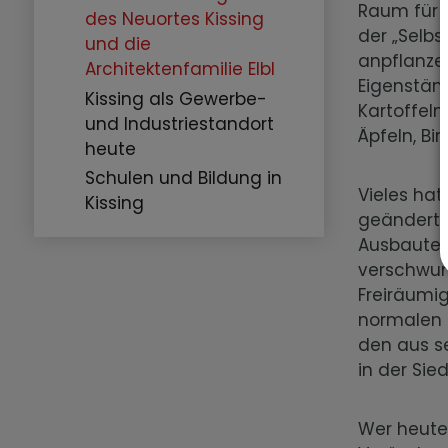
Raum für 
des Neuortes Kissing
der „Selbs
und die
anpflanze
Architektenfamilie Elbl
Eigenstän
Kissing als Gewerbe-
Kartoffeln
und Industriestandort
Äpfeln, Bi
heute
Schulen und Bildung in
Vieles hat
Kissing
geändert.
Ausbauten
verschwun
Freiräumi
normalen 
den aus s
in der Sie
Wer heute 