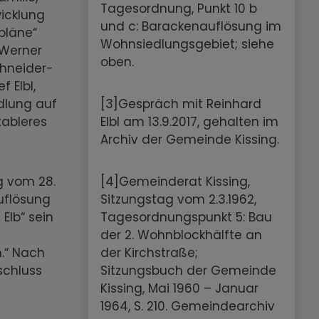
Tagesordnung, Punkt 10 b
wicklung
und c: Barackenauflösung im
pläne“
Wohnsiedlungsgebiet; siehe
 Werner
oben.
chneider-
 Elbl,
edlung auf
[3]Gespräch mit Reinhard
tableres
Elbl am 13.9.2017, gehalten im
Archiv der Gemeinde Kissing.
g vom 28.
[4]Gemeinderat Kissing,
auflösung
Sitzungstag vom 2.3.1962,
Elb“ sein
Tagesordnungspunkt 5: Bau
der 2. Wohnblockhälfte an
n.“ Nach
der Kirchstraße;
schluss
Sitzungsbuch der Gemeinde
Kissing, Mai 1960 – Januar
1964, S. 210. Gemeindearchiv