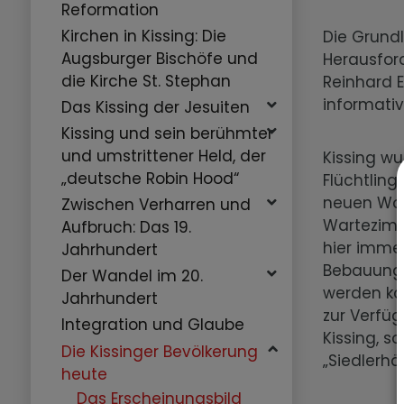
Reformation
Kirchen in Kissing: Die
Die Grund
Augsburger Bischöfe und
Herausfor
die Kirche St. Stephan
Reinhard E
informati
Das Kissing der Jesuiten
Kissing und sein berühmter
und umstrittener Held, der
Kissing wu
„deutsche Robin Hood“
Flüchtling
neuen Woh
Zwischen Verharren und
Wartezimm
Aufbruch: Das 19.
hier immer
Jahrhundert
Bebauungs
Der Wandel im 20.
werden kon
Jahrhundert
zur Verfüg
Integration und Glaube
Kissing, s
Die Kissinger Bevölkerung
„Siedlerh
heute
Das Erscheinungsbild