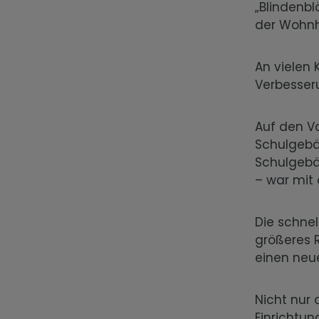
„Blindenbl
der Wohnhä
An vielen
Verbesser
Auf den Va
Schulgebä
Schulgebä
– war mit 
Die schne
größeres R
einen neu
Nicht nur 
Einrichtun