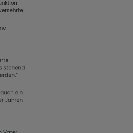
unktion
versehrte.
und
erte
s stehend
erden.“
 auch ein
er Jahren
n Vater