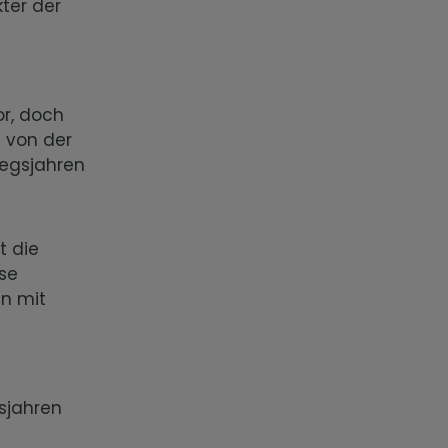
ter der
or, doch
s von der
iegsjahren
t die
ese
en mit
sjahren