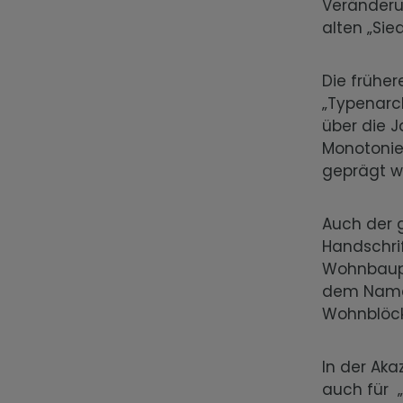
Veränderu
alten „Sie
Die früher
„Typenarch
über die J
Monotonie
geprägt w
Auch der 
Handschrift
Wohnbaupro
dem Namen 
Wohnblöcke
In der Ak
auch für 