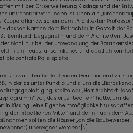
ffen mit der Ortserweiterung Kissings und der Ent
tes untrennbar verbunden ist. Denn die „Kirchenbau
e Kooperation zwischen dem „Architekten Professor
“ - dessen Namen dem Betrachter in Gestalt der S
 St. Bernhard begegnet – und dem Architekten „Josef
1] der nicht nur bei der Umwandlung der Barackensi
eld in ein neues, ansehnliches und deutlich komfor
 die zentrale Rolle spielte.
bereits erwähnten bedeutenden Gemeinderatssitzun
58, in der es unter Punkt b und c um die „Baracken
dlungsgebiet“ ging, stellte der „Herr Architekt Josef 
usprogramm“ vor, das er „entworfen“ hatte, um den
en in Kissing „eine Eigenheimmöglichkeit zu schaffe
lung der „staatlichen Mittel“ und dann nach dem Ab
ßnahmen sollten die Häuser „an die Baubewerber
bewohner) übereignet werden.“[2]