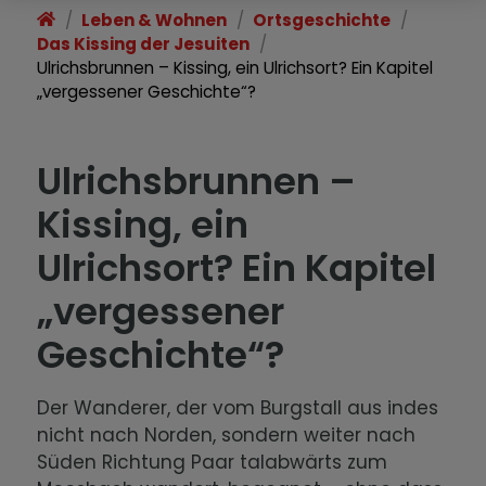
Erwähnung.
Leben & Wohnen
Ortsgeschichte
Das Kissing der Jesuiten
Das Kissing der Augsburger
Ulrichsbrunnen – Kissing, ein Ulrichsort? Ein Kapitel
Bischöfe
„vergessener Geschichte“?
Augsburg, Kissing und die Reformation
Ulrichsbrunnen –
Kirchen in Kissing: Die Augsburger
Kissing, ein
Bischöfe und die Kirche St. Stephan
Ulrichsort? Ein Kapitel
Das Kissing der Jesuiten
„vergessener
Kissing und sein berühmter und
Geschichte“?
umstrittener Held, der „deutsche
Robin Hood“
Der Wanderer, der vom Burgstall aus indes
Zwischen Verharren und Aufbruch:
nicht nach Norden, sondern weiter nach
Das 19. Jahrhundert
Süden Richtung Paar talabwärts zum