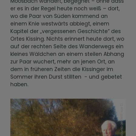
Moosbach wandert, begegnet – ohne dass
Der Wandel im 20. Jahrhundert
er es in der Regel heute noch weiß – dort,
wo die Paar von Süden kommend an
Integration und Glaube
einem Knie westwärts abbiegt, einem
Kapitel der „vergessenen Geschichte“ des
Die Kissinger Bevölkerung heute
Ortes Kissing. Nichts erinnert heute dort, wo
auf der rechten Seite des Wanderwegs ein
kleines Wäldchen an einem steilen Abhang
zur Paar wuchert, mehr an jenen Ort, an
dem in früheren Zeiten die Kissinger im
Sommer ihren Durst stillten - und gebetet
Z
u
r
V
e
r
f
ü
g
u
n
g
g
e
s
t
e
l
l
t
v
o
n
r.
M
ü
n
c
h
-
H
e
u
b
n
e
haben.
D
r