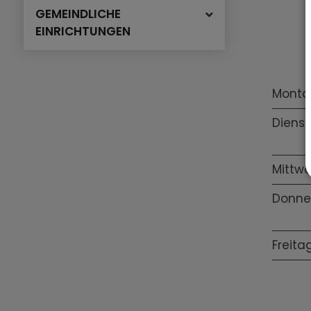
GEMEINDLICHE
EINRICHTUNGEN
Monta
Diens
Mittw
Donne
Freita