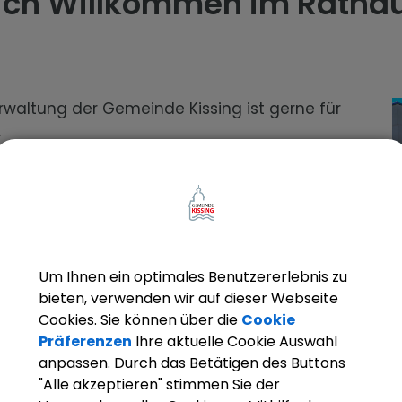
lich Willkommen im Ratha
rwaltung der Gemeinde Kissing ist gerne für
.
nden uns hier:
ozzistraße 5
Kissing
Um Ihnen ein optimales Benutzererlebnis zu
n:
08233/79 07-0
bieten, verwenden wir auf dieser Webseite
233/52 90
Cookies. Sie können über die
Cookie
:
gemeinde@kissing.de
Präferenzen
Ihre aktuelle Cookie Auswahl
anpassen. Durch das Betätigen des Buttons
"Alle akzeptieren" stimmen Sie der