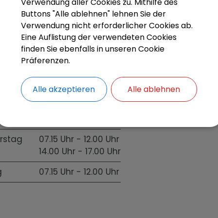
R
Verwendung aller Cookies zu. Mithilfe des
Buttons "Alle ablehnen" lehnen Sie der
Verwendung nicht erforderlicher Cookies ab.
Eine Auflistung der verwendeten Cookies
finden Sie ebenfalls in unseren Cookie
Präferenzen.
g
07.15 Uhr - 12.00 Uhr
tag
07.15 Uhr - 12.00 Uhr
Alle akzeptieren
Alle ablehnen
14.00 Uhr - 17.00 Uhr
och
geschlossen
rstag
07.15 Uhr - 12.00 Uhr
14.00 Uhr - 17.00 Uhr
g
07.15 Uhr - 12.00 Uhr