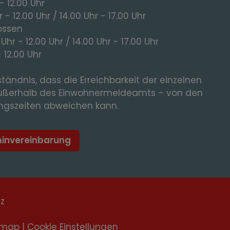
- 12.00 Uhr
 - 12.00 Uhr / 14.00 Uhr - 17.00 Uhr
ossen
 Uhr - 12.00 Uhr / 14.00 Uhr - 17.00 Uhr
- 12.00 Uhr
tändnis, dass die Erreichbarkeit der einzelnen
ußerhalb des Einwohnermeldeamts – von den
gszeiten abweichen kann.
minvereinbarung
tz
emap
|
Cookie Einstellungen