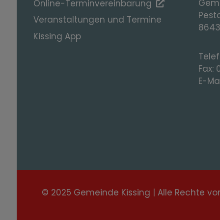
Geme
Online-Terminvereinbarung
Pesta
Veranstaltungen und Termine
8643
Kissing App
Tele
Fax:
E-Mai
© 2025 Gemeinde Kissing | Alle Rechte vo