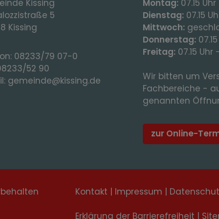
inde Kissing
Montag:
07.15 Uhr 
lozzistraße 5
Dienstag:
07.15 Uhr
8 Kissing
Mittwoch:
geschl
Donnerstag:
07.15
Freitag:
07.15 Uhr 
fon:
08233/79 07-0
08233/52 90
Wir bitten um Vers
l:
gemeinde@kissing.de
Fachbereiche - a
genannten Öffnun
zur Online-Ter
rbehalten
Kontakt
|
Impressum
|
Datenschu
Erklärung der Barrierefreiheit
|
Sit