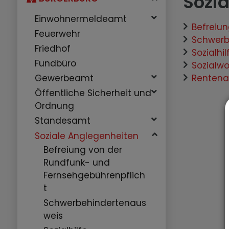
Sozi
Einwohnermeldeamt
Befreiu
Feuerwehr
Schwerb
Friedhof
Sozialhil
Fundbüro
Sozialw
Rentena
Gewerbeamt
Öffentliche Sicherheit und
Ordnung
Standesamt
Soziale Anglegenheiten
Befreiung von der
Rundfunk- und
Fernsehgebührenpflich
t
Schwerbehindertenaus
weis