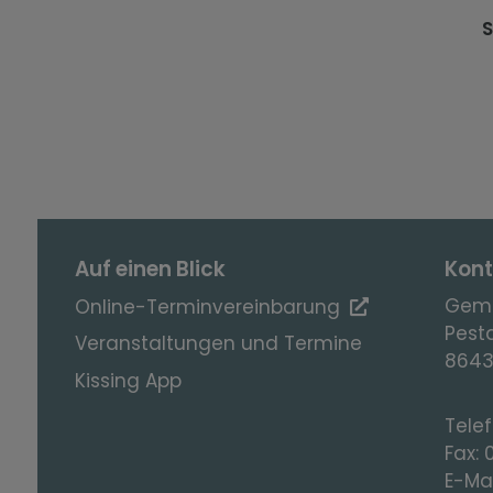
S
Auf einen Blick
Kont
Geme
Online-Terminvereinbarung
Pesta
Veranstaltungen und Termine
8643
Kissing App
Tele
Fax:
E-Mai