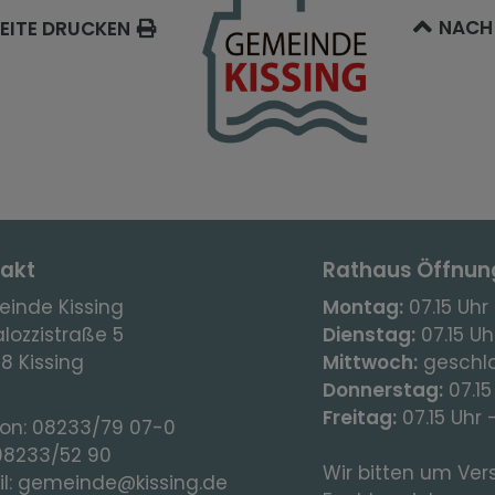
NACH
EITE DRUCKEN
akt
Rathaus Öffnun
inde Kissing
Montag:
07.15 Uhr 
lozzistraße 5
Dienstag:
07.15 Uhr
8 Kissing
Mittwoch:
geschl
Donnerstag:
07.15
Freitag:
07.15 Uhr 
fon:
08233/79 07-0
08233/52 90
Wir bitten um Vers
l:
gemeinde@kissing.de