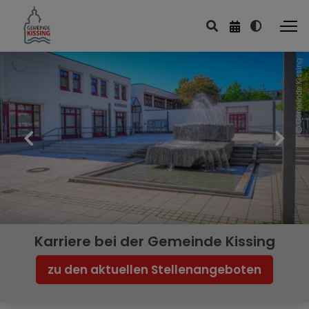
Gemeinde Kissing
Leben & Wohnen
Bildung & Kultur
Sport & Freizeit
Kirchen & Friedhof
Ver- & Entsorgung
Planen & Bauen
Karriere bei der Gemeinde Kissing
Umwelt & Energie
zu den aktuellen Stellenangeboten
Mobilität & Verkehr