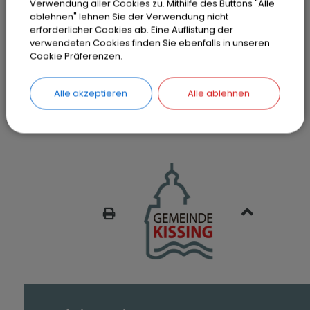
Verwendung aller Cookies zu. Mithilfe des Buttons "Alle
zusammen mit zahlreichen
ablehnen" lehnen Sie der Verwendung nicht
Kooperationspartnern - unter ihnen die eng
erforderlicher Cookies ab. Eine Auflistung der
verwendeten Cookies finden Sie ebenfalls in unseren
mit König Otto I. verbundenen Städte
Cookie Präferenzen.
Magdeburg und Quedlingburg - entwickelt
und nunmehr offiziell vorgestellt.
Alle akzeptieren
Alle ablehnen
SEITE DRUCKEN