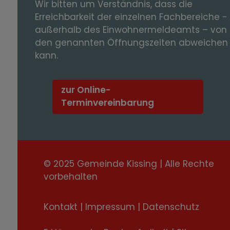
Wir bitten um Verständnis, dass die
Erreichbarkeit der einzelnen Fachbereiche -
außerhalb des Einwohnermeldeamts – von
den genannten Öffnungszeiten abweichen
kann.
zur Online-
Terminvereinbarung
© 2025 Gemeinde Kissing | Alle Rechte
vorbehalten
Kontakt
|
Impressum
|
Datenschutz