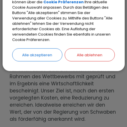
können über die
Cookie Präferenzen
Ihre aktuelle
Lernlandschaften lassen sich
Cookie Auswahl anpassen. Durch das Betätigen des
flächenoptimiert und kostengünstig
Buttons "Alle akzeptieren" stimmen Sie der
umsetzen. Daraus entstehende Mehrkosten
Verwendung aller Cookies zu. Mithilfe des Buttons "Alle
ablehnen" lehnen Sie der Verwendung nicht
lassen sich aus dem Konzept selbst nicht
erforderlicher Cookies ab. Eine Auflistung der
ableiten.
verwendeten Cookies finden Sie ebenfalls in unseren
Cookie Präferenzen.
Die Gemeinde Kissing hat sich in einem
Architektenwettbewerb für eine qualitativ
Alle akzeptieren
Alle ablehnen
hochwertige Schule entschieden – nicht
für einen Luxus-Bau. Die Kosten wurden im
Rahmen des Wettbewerbs mit geprüft und
im Ergebnis eine Wirtschaftlichkeit
bescheinigt. Unser Ziel ist, nach den ersten
vorgelegten Kosten, eine Reduzierung zu
erreichen. Idealweise erreichen wir den
Wert, der von der Regierung von Schwaben
als förderfähig anerkannt wird.