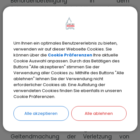
Behördenbeteiligung in dem
Bebauungsplan berücksichtigt wurden, und
aus welchen Gründen der Plan nach
Abwägung mit den geprüften, in Betracht
kommenden anderweitigen
Planungsmöglichkeiten gewählt wurde, im
Um Ihnen ein optimales Benutzererlebnis zu bieten,
Rathaus der Gemeinde Kissing,
verwenden wir auf dieser Webseite Cookies. Sie
Pestalozzistraße 5, 86438 Kissing während
können über die
Cookie Präferenzen
Ihre aktuelle
Cookie Auswahl anpassen. Durch das Betätigen des
der üblichen Dienststunden einsehen und
Buttons "Alle akzeptieren" stimmen Sie der
über deren Inhalt Auskunft verlangen.
Verwendung aller Cookies zu. Mithilfe des Buttons "Alle
Darüber hinaus können die Unterlagen
ablehnen" lehnen Sie der Verwendung nicht
erforderlicher Cookies ab. Eine Auflistung der
auch auf der Homepage der Gemeinde
verwendeten Cookies finden Sie ebenfalls in unseren
Kissing unter
https://kissing.de/leben-
Cookie Präferenzen.
wohnen/planen-bauen/bauleitplaung
eingesehen werden.
Alle akzeptieren
Alle ablehnen
Auf die Voraussetzungen für die
Geltendmachung der Verletzung von