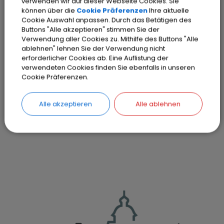
verwenden wir auf dieser Webseite Cookies. Sie
Überdachungen
können über die
Cookie Präferenzen
Ihre aktuelle
Cookie Auswahl anpassen. Durch das Betätigen des
Buttons "Alle akzeptieren" stimmen Sie der
Bekanntmachungen
Verwendung aller Cookies zu. Mithilfe des Buttons "Alle
Anfragen
ablehnen" lehnen Sie der Verwendung nicht
Genehmigung der letzten
erforderlicher Cookies ab. Eine Auflistung der
verwendeten Cookies finden Sie ebenfalls in unseren
Sitzungsniederschrift vom 23.04.2026
Cookie Präferenzen.
und vom 07.05.2026 (öffentl. Teil)
Nichtöffentliche Sitzung
Alle akzeptieren
Alle ablehnen