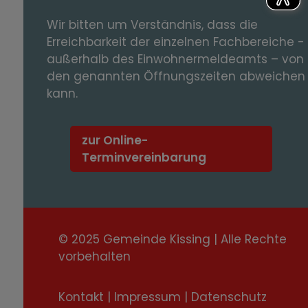
Wir bitten um Verständnis, dass die
Erreichbarkeit der einzelnen Fachbereiche -
außerhalb des Einwohnermeldeamts – von
den genannten Öffnungszeiten abweichen
kann.
zur Online-
Terminvereinbarung
© 2025 Gemeinde Kissing | Alle Rechte
vorbehalten
Kontakt
|
Impressum
|
Datenschutz