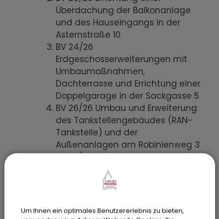
Überdachung der Balkonanlage
und des Hauseingangs in der
Asternstraße 10
BV 24/26
Erdgeschosserweiterungen mit
Umbaumaßnahmen,
Dachterrasse und Errichtung einer
Doppelgarage in der Sackgasse 5
BV 26/26 Umbau und Erweiterung
des Tankstellengebäudes (RAN-
Tankstelle) und der
Außenanlagen am Robinienweg 3
BV 27/26 Nutzungänderung der
gewerblichen Räume in eine
Mitarbeiterwohnung und
Personalraum, Balkoneinhausung,
Errichtung einer Garage und
Um Ihnen ein optimales Benutzererlebnis zu bieten,
Erweiterungen durch