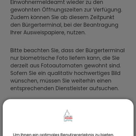
Einwohnermeldeamt wieder zu den
gewohnten Öffnungszeiten zur Verfügung.
Zudem können Sie ab diesem Zeitpunkt
den Bürgerterminal, bei der Beantragung
Ihrer Ausweispapiere, nutzen.
Bitte beachten Sie, dass der Bürgerterminal
nur biometrische Foto liefern kann, die Sie
derzeit aus Fotoautomaten gewohnt sind.
Sofern Sie ein qualitativ hochwertiges Bild
wünschen, müssen Sie weiterhin einen
entsprechenden Dienstleister aufsuchen.
Um Ihnen ein optimales Benutzererlebnis zu bieten,