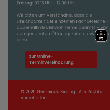
Freitag:
07.15 Uhr - 12.00 Uhr
Wir bitten um Verständnis, dass die
Erreichbarkeit der einzelnen Fachbereiche -
außerhalb des Einwohnermeldeamts – von
den genannten Öffnungszeiten abweichen
kann.
zur Online-
Terminvereinbarung
© 2025 Gemeinde Kissing | Alle Rechte
vorbehalten