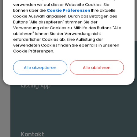
verwenden wir auf dieser Webseite Cookies. Sie
SEITE DRUCKEN
können über die
Cookie Präferenzen
Ihre aktuelle
Cookie Auswahl anpassen. Durch das Betätigen des
Buttons "Alle akzeptieren" stimmen Sie der
Verwendung aller Cookies zu. Mithilfe des Buttons "Alle
ablehnen" lehnen Sie der Verwendung nicht
erforderlicher Cookies ab. Eine Auflistung der
verwendeten Cookies finden Sie ebenfalls in unseren
Cookie Präferenzen.
Auf einen Blick
Online-Terminvereinbarung
Alle akzeptieren
Alle ablehnen
Veranstaltungen und Termine
Kissing App
Kontakt