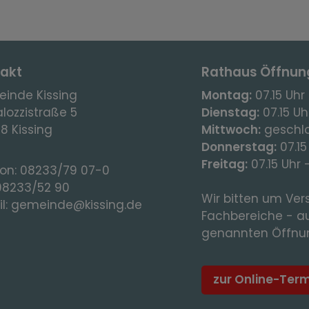
akt
Rathaus Öffnun
inde Kissing
Montag:
07.15 Uhr 
lozzistraße 5
Dienstag:
07.15 Uhr
8 Kissing
Mittwoch:
geschl
Donnerstag:
07.15
Freitag:
07.15 Uhr 
fon:
08233/79 07-0
08233/52 90
Wir bitten um Vers
l:
gemeinde@kissing.de
Fachbereiche - a
genannten Öffnun
zur Online-Ter