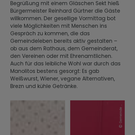
Begrüßung mit einem Gläschen Sekt hieß
Bürgermeister Reinhard Gürtner die Gäste
willkommen. Der gesellige Vormittag bot
viele Möglichkeiten mit Menschen ins
Gespräch zu kommen, die das
Gemeindeleben bereits aktiv gestalten –
ob aus dem Rathaus, dem Gemeinderat,
den Vereinen oder mit Ehrenamtlichen.
Auch für das leibliche Wohl war durch das
Manolitos bestens gesorgt: Es gab
Weißwurst, Wiener, vegane Alternativen,
Brezn und kühle Getränke.
G
e
m
e
i
n
d
e
K
i
s
s
i
n
G
e
m
e
i
n
d
e
K
i
s
s
i
n
g
g