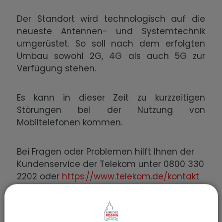
Der Standort wird technologisch auf die
neueste Antennen- und Systemtechnik
umgerüstet. So soll nach dem erfolgten
Umbau sowohl 2G, 4G als auch 5G zur
Verfügung stehen.
Es kann in dieser Zeit zu kurzzeitigen
Störungen bei der Nutzung von
Mobiltelefonen kommen.
Bei Fragen oder Problemen hilft Ihnen der
Kundenservice der Telekom unter 0800 330
2202 oder
https://www.telekom.de/kontakt
weiter.