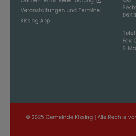
Online-Terminvereinbarung
Pesta
Veranstaltungen und Termine
8643
Kissing App
Tele
Fax:
E-Mai
© 2025 Gemeinde Kissing | Alle Rechte vo