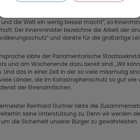
00 eingegangenen Bewerbungen für diesen Preis ka
 und die Welt ein wenig besser macht“, so Innenmini
haft. Der Innenminister bezeichne die Arbeit der a
völkerungsschutz“ und dankte für die großartige Le
Ansprache lobte der Parlamentarische Staatssekretär d
ts und am Wochenende dazu bereit sind. „Wir können
s. Und das in einer Zeit in der so viele missmutig sin
 viele Länder, die im Katastrophenschutz so gut wie 
rdienst der Ehrenamtlichen.
ermeister Reinhard Gürtner lobte die Zusammenarbei
weiterhin seine Unterstützung zu. Denn wir werden 
m die Sicherheit unserer Bürger zu gewährleisten.