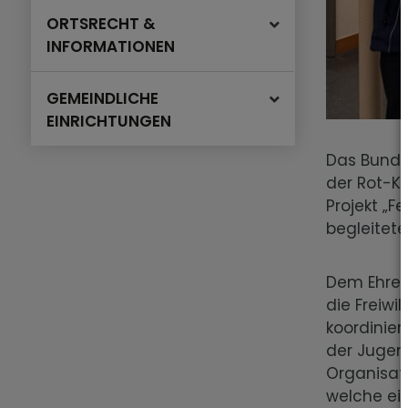
ORTSRECHT &
INFORMATIONEN
GEMEINDLICHE
EINRICHTUNGEN
Das Bundes
der Rot-Kr
Projekt „F
begleitete
Dem Ehrena
die Freiwi
koordinie
der Jugen
Organisati
welche ein