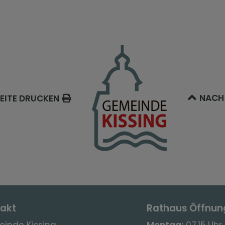
NACH
EITE DRUCKEN
akt
Rathaus Öffnun
inde Kissing
Montag:
07.15 Uhr 