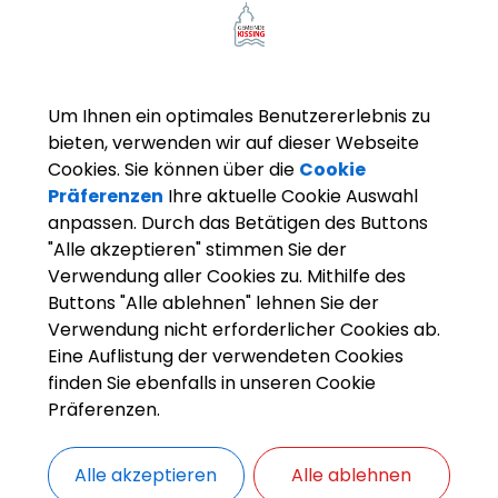
Um Ihnen ein optimales Benutzererlebnis zu
bieten, verwenden wir auf dieser Webseite
Cookies. Sie können über die
Cookie
ministerium des Innern (BMI) hat in Berlin das Gem
Präferenzen
Ihre aktuelle Cookie Auswahl
anpassen. Durch das Betätigen des Buttons
euz-Gemeinschaft Kissing ausgezeichnet. Der mit 40
"Alle akzeptieren" stimmen Sie der
euer & Flosse - Wenn Ehrenamt Wellen schlägt“, aus 
Verwendung aller Cookies zu. Mithilfe des
 die Preisträger zur Verleihung nach Berlin.
Buttons "Alle ablehnen" lehnen Sie der
Verwendung nicht erforderlicher Cookies ab.
mt neue Strahlkraft verleihen - mit Leidenschaft un
Eine Auflistung der verwendeten Cookies
llige Feuerwehr und die BRK-Gemeinschaft Kissing ve
finden Sie ebenfalls in unseren Cookie
ren die Organisationen nicht nur gemeinsame Übun
Präferenzen.
darbeit und Nachwuchsförderung wird eng zusammen
onsübergreifende Zusammenarbeit stärkt Einsatzfähi
Alle akzeptieren
Alle ablehnen
 Gefühl der Sicherheit hervorbringt.