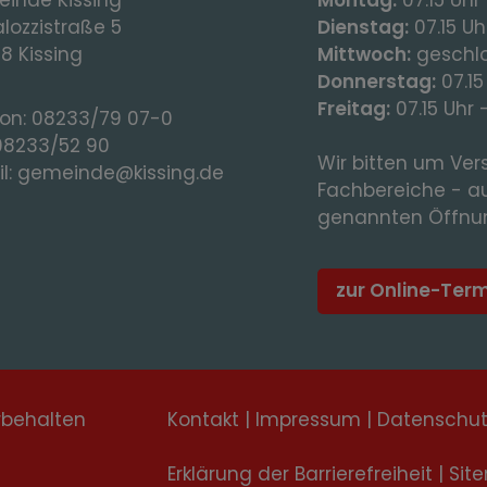
lozzistraße 5
Dienstag:
07.15 Uhr
8 Kissing
Mittwoch:
geschl
Donnerstag:
07.15
Freitag:
07.15 Uhr 
fon:
08233/79 07-0
08233/52 90
Wir bitten um Vers
l:
gemeinde@kissing.de
Fachbereiche - a
genannten Öffnun
zur Online-Ter
rbehalten
Kontakt
|
Impressum
|
Datenschu
Erklärung der Barrierefreiheit
|
Sit