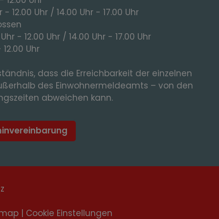
 - 12.00 Uhr / 14.00 Uhr - 17.00 Uhr
ossen
 Uhr - 12.00 Uhr / 14.00 Uhr - 17.00 Uhr
- 12.00 Uhr
tändnis, dass die Erreichbarkeit der einzelnen
ußerhalb des Einwohnermeldeamts – von den
gszeiten abweichen kann.
minvereinbarung
tz
emap
|
Cookie Einstellungen