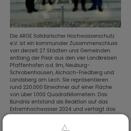
Die ARGE Solidarischer Hochwasserschutz
e.V. ist ein kommunaler Zusammenschluss
von derzeit 27 Städten und Gemeinden
entlang der Paar aus den vier Landkreisen
Pfaffenhofen a.d. Ilm, Neuburg-
Schrobenhausen, Aichach-Friedberg und
Landsberg am Lech. Sie repräsentieren
rund 220.000 Einwohner auf einer Fläche
von über 1.000 Quadratkilometern. Das
Bündnis entstand als Reaktion auf das
Extremhochwasser 2024 und verfolgt das
Ziel, Hochwasser-, Starkregen- und
Trockenheitsrisiken durch solidarische