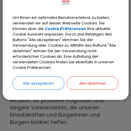
Zusammenarbeit nachhaltig zu reduzieren.
Ein zentraler Baustein der Gesamtstrategie
Um Ihnen ein optimales Benutzererlebnis zu bieten,
verwenden wir auf dieser Webseite Cookies. Sie
ist der Aufbau des nun geförderten
können über die
Cookie Präferenzen
Ihre aktuelle
Echtzeit-Frühwarnsystems. Durch digitale
Cookie Auswahl anpassen. Durch das Betätigen des
Datenintegration, KI-basierte Analyse, die
Buttons "Alle akzeptieren" stimmen Sie der
Verwendung aller Cookies zu. Mithilfe des Buttons "Alle
Einbindung der Rettungskräfte und eine
ablehnen" lehnen Sie der Verwendung nicht
partizipative Bürgerkommunikation sollen
erforderlicher Cookies ab. Eine Auflistung der
präzise Warnungen ermöglicht werden, die
verwendeten Cookies finden Sie ebenfalls in unseren
Cookie Präferenzen.
Schäden minimieren und die Klimaresilienz
der Region langfristig stärken.
Alle akzeptieren
Alle ablehnen
Durch das gemeinsame Frühwarnsystem
erhalten wir präzisere Prognosen und
längere Vorwarnzeiten, die unseren
Einsatzkräften und Bürgerinnen und
Bürgern konkret helfen.