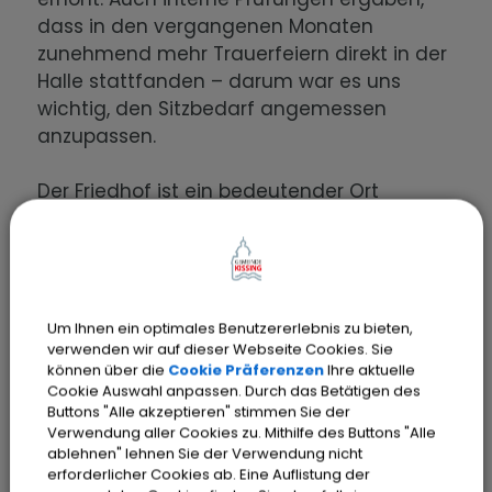
dass in den vergangenen Monaten
zunehmend mehr Trauerfeiern direkt in der
Halle stattfanden – darum war es uns
wichtig, den Sitzbedarf angemessen
anzupassen.
Der Friedhof ist ein bedeutender Ort
unserer Gemeinde: Hier trauern Menschen,
hier suchen sie Rückzug, Ruhe und
Erinnerung. Deshalb arbeiten wir seit Jahren
daran, den Friedhofsbereich neu zu
gestalten und seinen würdevollen
Um Ihnen ein optimales Benutzererlebnis zu bieten,
verwenden wir auf dieser Webseite Cookies. Sie
Charakter zu stärken. Nach der
können über die
Cookie Präferenzen
Ihre aktuelle
umfassenden Sanierung der
Cookie Auswahl anpassen. Durch das Betätigen des
Aussegnungshalle erfährt diese nun eine
Buttons "Alle akzeptieren" stimmen Sie der
Verwendung aller Cookies zu. Mithilfe des Buttons "Alle
weitere Aufwertung. Wir möchten, dass
ablehnen" lehnen Sie der Verwendung nicht
sich Angehörige in schweren Momenten
erforderlicher Cookies ab. Eine Auflistung der