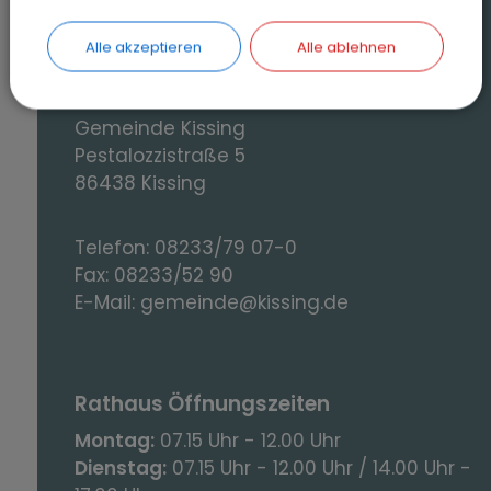
Alle akzeptieren
Alle ablehnen
Kontakt
Gemeinde Kissing
Pestalozzistraße 5
86438 Kissing
Telefon:
08233/79 07-0
Fax:
08233/52 90
E-Mail:
gemeinde@kissing.de
Rathaus Öffnungszeiten
Montag:
07.15 Uhr - 12.00 Uhr
Dienstag:
07.15 Uhr - 12.00 Uhr / 14.00 Uhr -