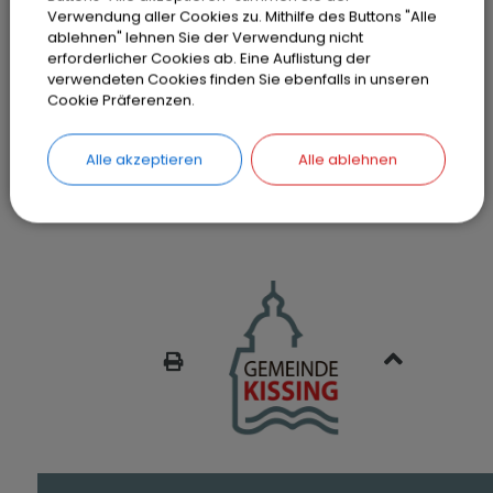
Verwendung aller Cookies zu. Mithilfe des Buttons "Alle
ablehnen" lehnen Sie der Verwendung nicht
Alternativ kann jedoch das Lichtbild wie
erforderlicher Cookies ab. Eine Auflistung der
bislang bei einem externen, zertifizierten
verwendeten Cookies finden Sie ebenfalls in unseren
Fotodienstleister erstellt und über einen
Cookie Präferenzen.
gesicherten sogenannten Datamatrix-
Code bereitgestellt werden.
Alle akzeptieren
Alle ablehnen
SEITE DRUCKEN