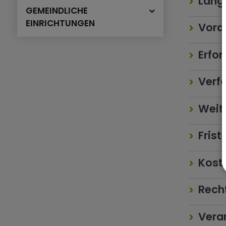
Lang
GEMEINDLICHE
EINRICHTUNGEN
Vora
Erfor
Verf
Weite
Frist
Kost
Rech
Veran