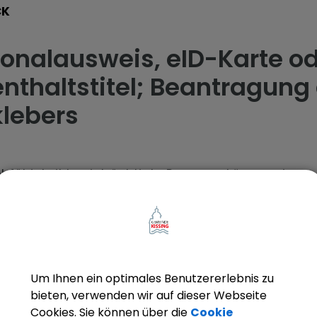
CK
onalausweis, eID-Karte od
nthaltstitel; Beantragung 
klebers
ehfähigkeit beeinträchtigte Personen können einen
enten Aufkleber mit Brailleschrift für die Rückseite 
ausweises, der eID-Karte oder des elektronischen
ltstitels bei ihrer zuständigen Gemeinde bzw.
erbehörde beantragen.
Um Ihnen ein optimales Benutzererlebnis zu
bieten, verwenden wir auf dieser Webseite
Cookies. Sie können über die
Cookie