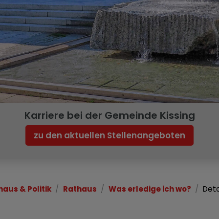
Karriere bei der Gemeinde Kissing
zu den aktuellen Stellenangeboten
haus & Politik
Rathaus
Was erledige ich wo?
Deta