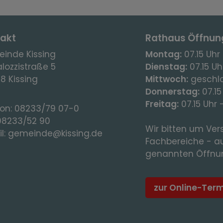
akt
Rathaus Öffnun
inde Kissing
Montag:
07.15 Uhr 
lozzistraße 5
Dienstag:
07.15 Uhr
8 Kissing
Mittwoch:
geschl
Donnerstag:
07.15
Freitag:
07.15 Uhr 
fon:
08233/79 07-0
08233/52 90
Wir bitten um Vers
l:
gemeinde@kissing.de
Fachbereiche - a
genannten Öffnun
zur Online-Ter