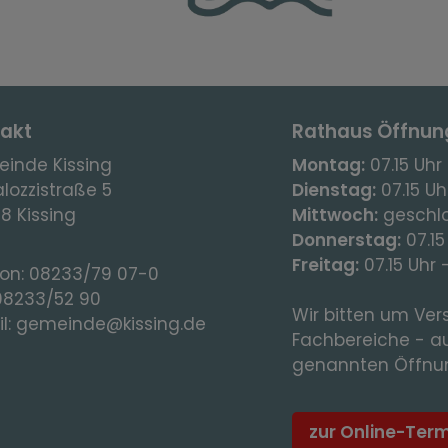
akt
Rathaus Öffnun
inde Kissing
Montag:
07.15 Uhr 
lozzistraße 5
Dienstag:
07.15 Uhr
8 Kissing
Mittwoch:
geschl
Donnerstag:
07.15
Freitag:
07.15 Uhr 
fon:
08233/79 07-0
08233/52 90
Wir bitten um Vers
l:
gemeinde@kissing.de
Fachbereiche - a
genannten Öffnun
zur Online-Ter