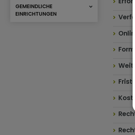
Erfor
GEMEINDLICHE
EINRICHTUNGEN
Verf
Onlin
Form
Weite
Frist
Kost
Rech
Rech