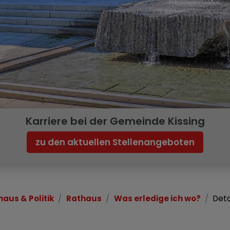
Karriere bei der Gemeinde Kissing
zu den aktuellen Stellenangeboten
haus & Politik
Rathaus
Was erledige ich wo?
Deta