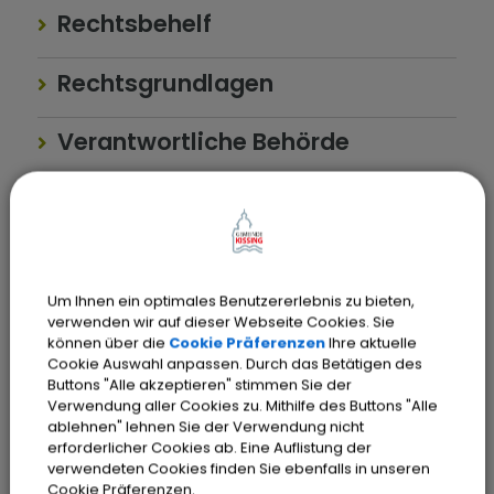
Rechtsbehelf
Rechtsgrundlagen
Verantwortliche Behörde
Ansprechpartner:
Gewerbeamt
Um Ihnen ein optimales Benutzererlebnis zu bieten,
Tel.:
08233 7907-126
verwenden wir auf dieser Webseite Cookies. Sie
können über die
Cookie Präferenzen
Ihre aktuelle
Cookie Auswahl anpassen. Durch das Betätigen des
Sachgebiete
Buttons "Alle akzeptieren" stimmen Sie der
Gewerbeamt
Verwendung aller Cookies zu. Mithilfe des Buttons "Alle
ablehnen" lehnen Sie der Verwendung nicht
erforderlicher Cookies ab. Eine Auflistung der
verwendeten Cookies finden Sie ebenfalls in unseren
Cookie Präferenzen.