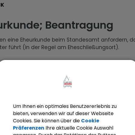
CK
urkunde; Beantragung
nen eine Eheurkunde beim Standesamt anfordern, d
ter führt (in der Regel am Eheschließungsort).
beschreibung
ussetzungen
Um Ihnen ein optimales Benutzererlebnis zu
derliche Unterlagen
bieten, verwenden wir auf dieser Webseite
Cookies. Sie können über die
Cookie
ahrensablauf
Präferenzen
Ihre aktuelle Cookie Auswahl