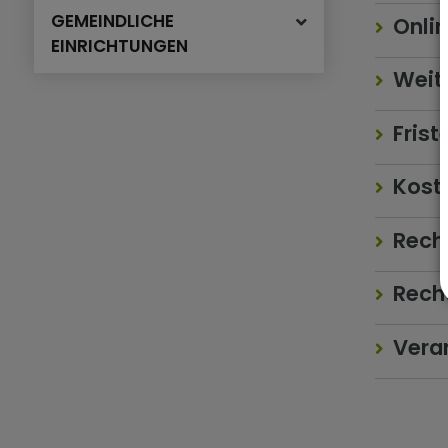
GEMEINDLICHE
Onlin
EINRICHTUNGEN
Weite
Frist
Kost
Rech
Rech
Veran