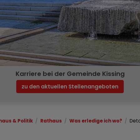
Karriere bei der Gemeinde Kissing
zu den aktuellen Stellenangeboten
haus & Politik
Rathaus
Was erledige ich wo?
Deta