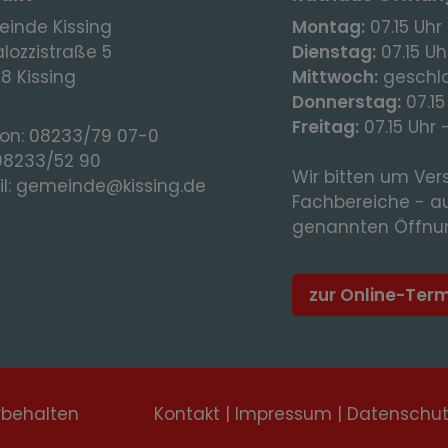
inde Kissing
Montag:
07.15 Uhr 
lozzistraße 5
Dienstag:
07.15 Uhr
8 Kissing
Mittwoch:
geschl
Donnerstag:
07.15
Freitag:
07.15 Uhr 
fon:
08233/79 07-0
08233/52 90
Wir bitten um Vers
l:
gemeinde@kissing.de
Fachbereiche - a
genannten Öffnun
zur Online-Ter
rbehalten
Kontakt
|
Impressum
|
Datenschu