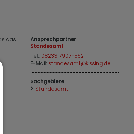
Ansprechpartner:
as das
Standesamt
Tel.:
08233 7907-562
E-Mail:
standesamt@kissing.de
Sachgebiete
Standesamt