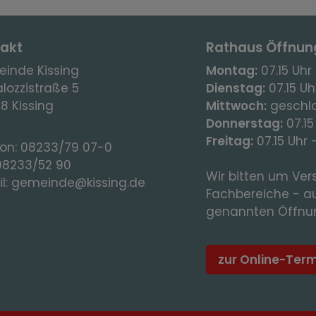
akt
Rathaus Öffnun
inde Kissing
Montag:
07.15 Uhr 
lozzistraße 5
Dienstag:
07.15 Uhr
8 Kissing
Mittwoch:
geschl
Donnerstag:
07.15
Freitag:
07.15 Uhr 
fon:
08233/79 07-0
08233/52 90
Wir bitten um Vers
l:
gemeinde@kissing.de
Fachbereiche - a
genannten Öffnun
zur Online-Ter