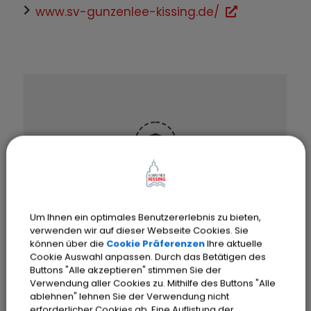
www.sv-gunzenlee-kissing.de/
OpenStreetMap wird
derzeit nicht angezeigt
Um Ihnen ein optimales Benutzererlebnis zu bieten,
verwenden wir auf dieser Webseite Cookies. Sie
können über die
Cookie Präferenzen
Ihre aktuelle
Bitte aktivieren Sie "OpenStreetMap"
Cookie Auswahl anpassen. Durch das Betätigen des
in Ihren Cookie Einstellungen.
Buttons "Alle akzeptieren" stimmen Sie der
Verwendung aller Cookies zu. Mithilfe des Buttons "Alle
Cookies Anpassen
ablehnen" lehnen Sie der Verwendung nicht
erforderlicher Cookies ab. Eine Auflistung der