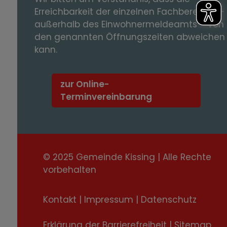
Erreichbarkeit der einzelnen Fachbereiche -
außerhalb des Einwohnermeldeamts – von
den genannten Öffnungszeiten abweichen
kann.
zur Online-
Terminvereinbarung
© 2025 Gemeinde Kissing | Alle Rechte
vorbehalten
Kontakt
|
Impressum
|
Datenschutz
Erklärung der Barrierefreiheit
|
Sitemap