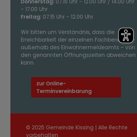
Donnerstag:
07.15 Uhr - 12.00 Uhr / 14.00 Uhr
- 17.00 Uhr
Freitag:
07.15 Uhr - 12.00 Uhr
Wir bitten um Verständnis, dass die
Erreichbarkeit der einzelnen Fachbereiche -
außerhalb des Einwohnermeldeamts – von
den genannten Öffnungszeiten abweichen
kann.
zur Online-
Terminvereinbarung
© 2025 Gemeinde Kissing | Alle Rechte
vorbehalten