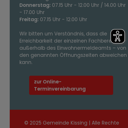
Donnerstag:
07.15 Uhr - 12.00 Uhr / 14.00 Uhr
- 17.00 Uhr
Freitag:
07.15 Uhr - 12.00 Uhr
Wir bitten um Verständnis, dass die
Erreichbarkeit der einzelnen Fachbereiche -
außerhalb des Einwohnermeldeamts – von
den genannten Öffnungszeiten abweichen
kann.
zur Online-
Terminvereinbarung
© 2025 Gemeinde Kissing | Alle Rechte