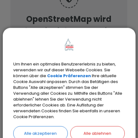
OpenStreetMap wird
derzeit nicht angezeigt
Bitte aktivieren Sie "OpenStreetMap"
in Ihren Cookie Einstellungen.
Um Ihnen ein optimales Benutzererlebnis zu bieten,
Cookies Anpassen
verwenden wir auf dieser Webseite Cookies. Sie
können über die
Cookie Präferenzen
Ihre aktuelle
Cookie Auswahl anpassen. Durch das Betätigen des
Buttons "Alle akzeptieren" stimmen Sie der
Verwendung aller Cookies zu. Mithilfe des Buttons "Alle
ablehnen" lehnen Sie der Verwendung nicht
erforderlicher Cookies ab. Eine Auflistung der
verwendeten Cookies finden Sie ebenfalls in unseren
Cookie Präferenzen.
Alle akzeptieren
Alle ablehnen