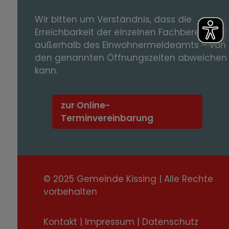
Wir bitten um Verständnis, dass die
Erreichbarkeit der einzelnen Fachbereiche -
außerhalb des Einwohnermeldeamts – von
den genannten Öffnungszeiten abweichen
kann.
zur Online-
Terminvereinbarung
© 2025 Gemeinde Kissing | Alle Rechte
vorbehalten
Kontakt
|
Impressum
|
Datenschutz