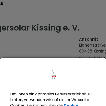
CK
ersolar Kissing e. V.
Anschrift
Eichenstraß
86438
Kissin
Kontaktin
onen
E-Mail
solargbr@o
Telefon
Um Ihnen ein optimales Benutzererlebnis zu
0 82 33/2
bieten, verwenden wir auf dieser Webseite
Website
Cookies. Sie können über die
Cookie