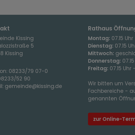
akt
Rathaus Öffnun
inde Kissing
Montag:
07.15 Uhr 
lozzistraße 5
Dienstag:
07.15 Uhr
8 Kissing
Mittwoch:
geschl
Donnerstag:
07.15
Freitag:
07.15 Uhr 
fon:
08233/79 07-0
08233/52 90
Wir bitten um Vers
l:
gemeinde@kissing.de
Fachbereiche - a
genannten Öffnun
zur Online-Ter