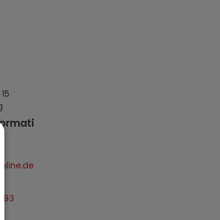
e
15
g
formati
nline.de
0693