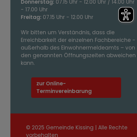
Donnerstag:
07.15 Uhr - 12.00 Uhr / 14.00 Uhr
- 17.00 Uhr
Freitag:
07.15 Uhr - 12.00 Uhr
Wir bitten um Verständnis, dass die
Erreichbarkeit der einzelnen Fachbereiche -
außerhalb des Einwohnermeldeamts – von
den genannten Öffnungszeiten abweichen
kann.
zur Online-
Terminvereinbarung
© 2025 Gemeinde Kissing | Alle Rechte
vorbehalten