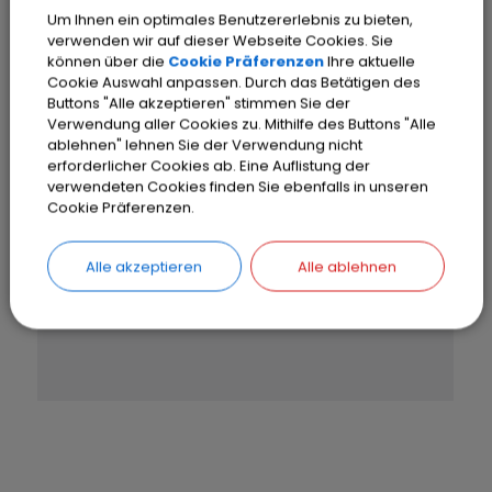
Um Ihnen ein optimales Benutzererlebnis zu bieten,
verwenden wir auf dieser Webseite Cookies. Sie
können über die
Cookie Präferenzen
Ihre aktuelle
Cookie Auswahl anpassen. Durch das Betätigen des
Buttons "Alle akzeptieren" stimmen Sie der
Verwendung aller Cookies zu. Mithilfe des Buttons "Alle
OpenStreetMap wird
ablehnen" lehnen Sie der Verwendung nicht
erforderlicher Cookies ab. Eine Auflistung der
derzeit nicht angezeigt
verwendeten Cookies finden Sie ebenfalls in unseren
Cookie Präferenzen.
Bitte aktivieren Sie "OpenStreetMap"
in Ihren Cookie Einstellungen.
Alle akzeptieren
Alle ablehnen
Cookies Anpassen