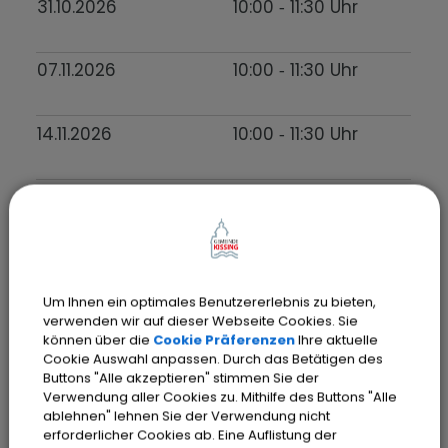
31.10.2026
10:00
‐ 11:30
Uhr
07.11.2026
10:00
‐ 11:30
Uhr
14.11.2026
10:00
‐ 11:30
Uhr
21.11.2026
10:00
‐ 11:30
Uhr
28.11.2026
10:00
‐ 11:30
Uhr
Um Ihnen ein optimales Benutzererlebnis zu bieten,
verwenden wir auf dieser Webseite Cookies. Sie
05.12.2026
10:00
‐ 11:30
Uhr
können über die
Cookie Präferenzen
Ihre aktuelle
Cookie Auswahl anpassen. Durch das Betätigen des
Buttons "Alle akzeptieren" stimmen Sie der
12.12.2026
10:00
‐ 11:30
Uhr
Verwendung aller Cookies zu. Mithilfe des Buttons "Alle
ablehnen" lehnen Sie der Verwendung nicht
erforderlicher Cookies ab. Eine Auflistung der