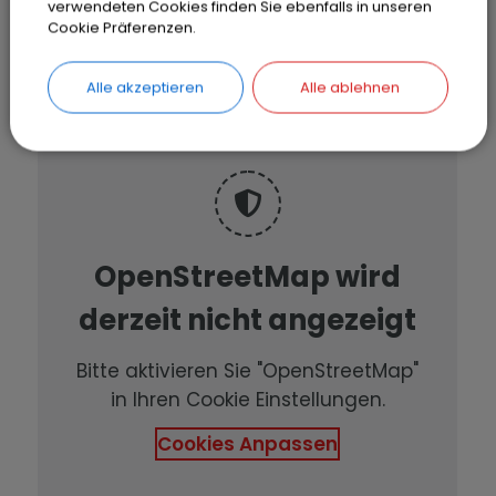
19.12.2026
10:00
‐ 11:30
Uhr
verwendeten Cookies finden Sie ebenfalls in unseren
Cookie Präferenzen.
Alle akzeptieren
Alle ablehnen
OpenStreetMap wird
derzeit nicht angezeigt
Bitte aktivieren Sie "OpenStreetMap"
in Ihren Cookie Einstellungen.
Cookies Anpassen